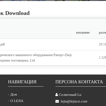
к Download
введение
разм
.pdf
29.1
трического машинного оборудования Рапорт-Zheji
1.5
 оценки поставщика, Ltd.
НАВИГАЦИЯ
ПЕРСОНА КОНТАКТА
Дом

Солнечный Lu
О LEJIA

lejia@lejiacn.com