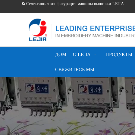
Селективная конфигурация машины вышивки LEJIA
Как красивейшая вышивка!
Механически и электрический принцип машины вышивки
Как сделать занавес вышивки 3D машиной вышивки LEJI
Как выбрать систему управления машины вышивки (2017n
Добро пожаловать к Шанхай 2017 CISMA
Приспособление вырезывания лазера Lejia самое последнее
ДОМ
О LEJIA
ПРОДУКТЫ
СВЯЖИТЕСЬ МЫ