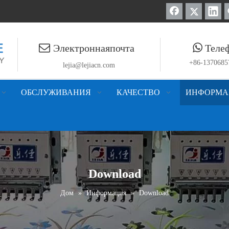
A?


Электроннаяпочта
Теле
ew)
+86-137068
lejia@lejiacn.com
 приходит!!!
ОБСЛУЖИВАНИЯ
КАЧЕСТВО
ИНФОРМА
Download
Дом
»
Информация
»
Download